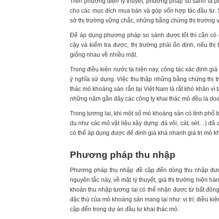
Trên phương diện lý thuyết, phương pháp so sánh là ph
cho các mục đích mua bán và góp vốn hợp tác đầu tư.
sở thị trường vững chắc, những bằng chứng thị trường 
Để áp dụng phương pháp so sánh được tốt thì cần có cá
cậy và kiểm tra được; thị trường phải ổn định, nếu thị
giống nhau về nhiều mặt.
Trong điều kiện nước ta hiện nay, công tác xác định g
ý nghĩa sử dụng. Việc thu thập những bằng chứng thị 
thác mỏ khoáng sản rắn tại Việt Nam là rất khó khăn vì
những năm gần đây các công ty khai thác mỏ đều là d
Trong tương lai, khi một số mỏ khoáng sản có tính phổ b
dụ như các mỏ vật liệu xây dựng: đá vôi, cát, sét…) đã
có thể áp dụng được để định giá khá nhanh giá trị mỏ k
Phương pháp thu nhập
Phương pháp thu nhập đề cập đến dòng thu nhập được
nguyên tắc này, về mặt lý thuyết, giá thị trường hiện h
khoản thu nhập tương lai có thể nhận được từ bất động
đặc thù của mỏ khoáng sản mang lại như: vị trí; điều k
cập đến trong dự án đầu tư khai thác mỏ.