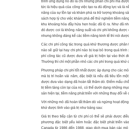
trình ứng dụng nó đó là chỉ những phần chi phí mà được c
tức là hiệu quả của công việc tạo ra đủ động lực và là
năng của sự tồn tại và khám phá ra trữ lượng khoáng sả
sách hợp lý cho việc khám phá để thử nghiệm tiềm năng 
khu khoáng hóa đầy hứa hẹn hoặc đã lộ ra. Như đã nhắ
đó được coi là không năng suất và chi phí không được c
nhưng không đáng kể các tiềm năng kinh tế thì nói được 
Các chi phí công tác trong quá khứ thương được phân 
nào sẽ giữ lại hay chi phí nào bị loại bỏ trong quá trình 
phí công tác cũ được đưa về giá trị hiện tại vào thời đ
Thường thì chỉ một phần nhỏ các chi phí trong quá khứ c
Phương pháp chi phí tốt nhất dược áp dụng cho các 
mà bị trì hoãn vài năm, đặc biệt là nếu đã tiêu tốn m
được đưa vào dạng đã hoàn tất thăm dò. Điểm mấu chốt 
trị tiềm tàng còn lại của nó, có thể dưới dạng những m
sản hiện tại, tiềm năng phát triển với những thay đổi về
Với những mỏ đã hoàn tất thăm dò và ngừng hoạt động, 
khứ được tính vào giá trị như bảng sau:
Giá trị theo tiếp cận từ chi phí có thể sẽ phải được điề
phương đặc biệt yếu kém hoặc đặc biệt phát triển vào 
Canada từ 1986 đến 1988, giao dịch mua bán các mỏ đ