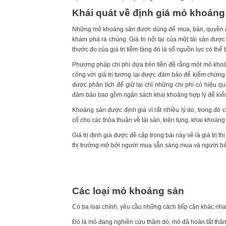
Khái quát về định giá mỏ khoáng
Những mỏ khoáng sản được dùng để mua, bán, quyền chọn
khám phá ra chúng. Giá trị nội tại của một tài sản đư
thước đo của giá trị tiềm tàng đó là số nguồn lực có th
Phương pháp chi phí dựa trên tiền đề rằng một mỏ khoá
công với giá trị tương lại được đảm bảo để kiểm chứng 
được phân tích để giữ lại chỉ những chi phí có hiệu quá
đảm bảo bao gồm ngân sách khai khoáng hợp lý để kiểm t
Khoáng sản được định giá vì rất nhiều lý do, trong đ
cố cho các thỏa thuận về tài sản, kiện tụng, khai khoán
Giá trị định giá được đề cập trong bài này sẽ là giá trị 
thị trường mở bởi người mua sẵn sàng mua và người bán
Các loại mỏ khoáng sản
Có ba loại chính, yêu cầu những cách tiếp cận khác nhau
Đó là mỏ đang nghiên cứu thăm dò, mỏ đã hoàn tất thăm