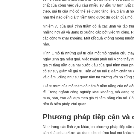
chất của công việc yêu cầu nhiều sự đầu tư hơn. Bất c
theo, giá trị của mỏ có thể sẽ được tăng lên, giảm đi
như thế nào đến giá trị tiềm tàng được dự đoán của mỏ.
Nhiệm vụ của quá trình thăm dò là xác định và tập trun
những nơi đã và đang bị xuống cấp bởi việc thi công. R
các công ty khai khoáng. Một kết quả không mong muốn đ
nào.
Hình 1 mô tả những giá trị của một mỏ nghiên cứu tha
ngày định giá hiệu quả. Việc khám phải mỏ A cho thấy
giá trị tăng dần qua hai bước đầu của quá trình khai p
có sự suy giảm về giá trị. Tiến độ tại mỏ B dậm chân tại
và giảm , cũng như sự quan tâm thị trường với nó cũng 
Giá trị thực của mỏ thăm dò nằm ở tiềm năng của nó đối 
tế. Trong ngành công nghiệp khai khoáng, mỏ đang n
mua, bán, trao đổi dựa theo giá trị tiềm năng của nó. Có
đều là biện pháp chủ quan.
Phương pháp tiếp cận và 
Như trong các lĩnh vực khác, ba phương pháp tiếp cận đ
cận khác nhau được áp dụng cho những loại mỏ khác nh