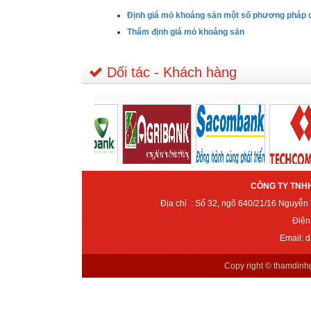
Định giá mỏ khoáng sản một số phương pháp 
Thẩm định giá mỏ khoáng sản
Dối tác - Khách hàng
CÔNG TY TNHH
Địa chỉ : Số 32, ngõ 640/21/16 Nguyễ
Điện
Email: 
Copy right ©
thamdinh