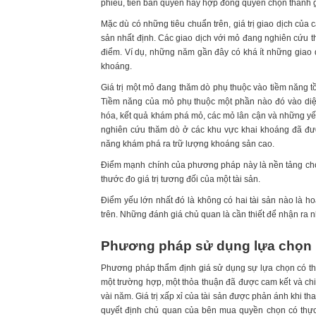
phiếu, tiền bản quyền hay hợp đồng quyền chọn thành gi
Mặc dù có những tiêu chuẩn trên, giá trị giao dịch của 
sản nhất định. Các giao dịch với mỏ đang nghiên cứu th
điểm. Ví dụ, những năm gần đây có khá ít những giao 
khoáng.
Giá trị một mỏ đang thăm dò phụ thuộc vào tiềm năng tồ
Tiềm năng của mỏ phụ thuộc một phần nào đó vào diện 
hóa, kết quả khám phá mỏ, các mỏ lân cận và những yếu t
nghiên cứu thăm dò ở các khu vực khai khoáng đã được
năng khám phá ra trữ lượng khoáng sản cao.
Điểm mạnh chính của phương pháp này là nền tảng cho
thước đo giá trị tương đối của một tài sản.
Điểm yếu lớn nhất đó là không có hai tài sản nào là 
trên. Những đánh giá chủ quan là cần thiết để nhận ra 
Phương pháp sử dụng lựa chọn
Phương pháp thẩm định giá sử dụng sự lựa chọn có th
một trường hợp, một thỏa thuận đã được cam kết và chi
vài năm. Giá trị xấp xỉ của tài sản được phản ánh khi t
quyết định chủ quan của bên mua quyền chọn có thực h