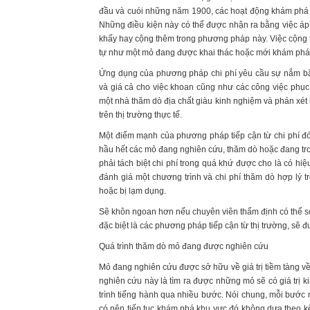
đầu và cuói những năm 1900, các hoạt động khám phá kh
Những điều kiện này có thể được nhận ra bằng việc áp 
khấy hay cộng thêm trong phương pháp này. Việc cộng th
tự như một mỏ đang được khai thác hoặc mới khám phá
Ứng dụng của phương pháp chi phí yêu cầu sự nắm bắt 
và giá cả cho việc khoan cũng như các công việc phục
một nhà thăm dò địa chất giàu kinh nghiệm và phán xét k
trên thị trường thực tế.
Một điểm mạnh của phương pháp tiếp cận từ chi phí đó
hầu hết các mỏ đang nghiên cứu, thăm dò hoặc đang tro
phải tách biệt chi phí trong quá khứ được cho là có hi
đánh giá một chương trình và chi phí thăm dò hợp lý 
hoặc bị lạm dụng.
Sẽ khôn ngoan hơn nếu chuyên viên thẩm định có thể so 
đặc biệt là các phương pháp tiếp cận từ thị trường, sẽ 
Quá trình thăm dò mỏ đang được nghiên cứu
Mỏ đang nghiên cứu được sở hữu về giá trị tiềm tàng về
nghiên cứu này là tìm ra được những mỏ sẽ có giá trị ki
trình tiếng hành qua nhiều bước. Nói chung, mỗi bước n
có nên tiếp tục khám phá khu vực đó không dựa theo k