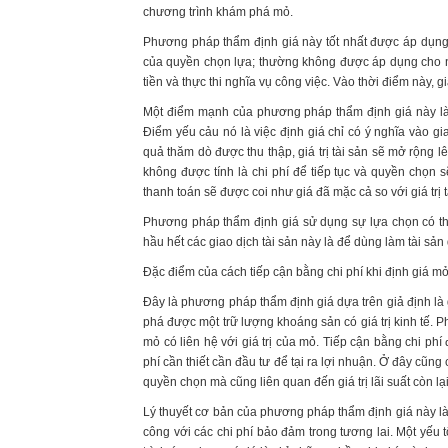
chương trình khám phá mỏ.
Phương pháp thẩm định giá này tốt nhất được áp dụn
của quyền chọn lựa; thường không được áp dụng cho 
tiền và thực thi nghĩa vụ công việc. Vào thời điểm này, gi
Một điểm mạnh của phương pháp thẩm định giá này là c
Điểm yếu cảu nó là việc định giá chỉ có ý nghĩa vào gia
quả thăm dò được thu thập, giá trị tài sản sẽ mở rộng 
không được tính là chi phí để tiếp tục và quyền chọn 
thanh toán sẽ được coi như giá đã mặc cả so với giá trị t
Phương pháp thẩm định giá sử dụng sự lựa chọn có th
hầu hết các giao dịch tài sản này là để dùng làm tài sả
Đặc điểm của cách tiếp cận bằng chi phí khi định giá m
Đây là phương pháp thẩm định giá dựa trên giả định là 
phá được một trữ lượng khoáng sản có giá trị kinh tế.
mỏ có liên hệ với giá trị của mỏ. Tiếp cận bằng chi ph
phí cần thiết cần đầu tư để tại ra lợi nhuận. Ở đây cũng
quyền chọn mà cũng liên quan đến giá trị lãi suất còn l
Lý thuyết cơ bản của phương pháp thẩm định giá này là 
công với các chi phí bảo đảm trong tương lai. Một yế