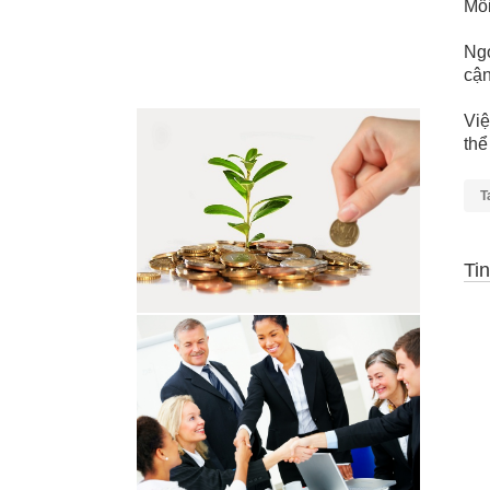
Mỗi
Ngo
cận
Việ
thể
T
Tin