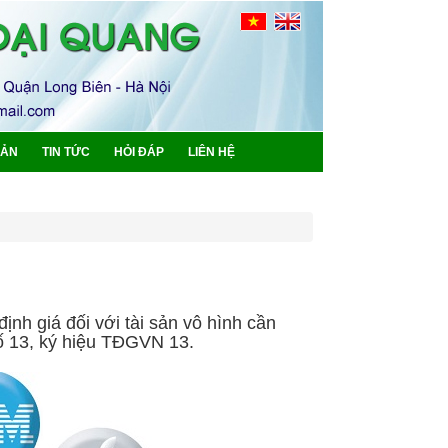
BẢN
TIN TỨC
HỎI ĐÁP
LIÊN HỆ
nh giá đối với tài sản vô hình cần
số 13, ký hiệu TĐGVN 13.