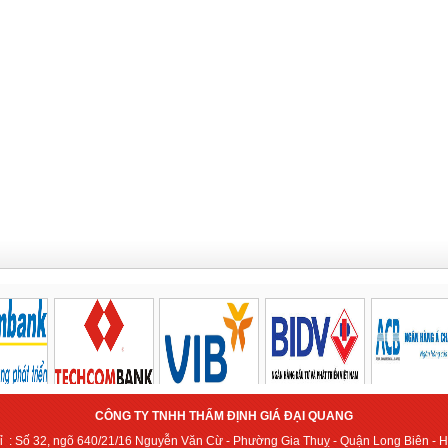
CÔNG TY TNHH THẨM ĐỊNH GIÁ ĐẠI QUANG
hỉ : Số 32, ngõ 640/21/16 Nguyễn Văn Cừ - Phường Gia Thuỵ - Quận Long Biên - 