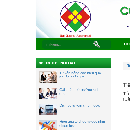
TR
TIN TỨC NỔI BẬT
T
Tư vấn nâng cao hiệu quả
nguồn nhân lực
Ti
Cải thiện môi trường kinh
Từ 
doanh
tu
Dịch vụ tư vấn chiến lược
Hiệu quả tổ chức từ góc nhìn
chiến lược