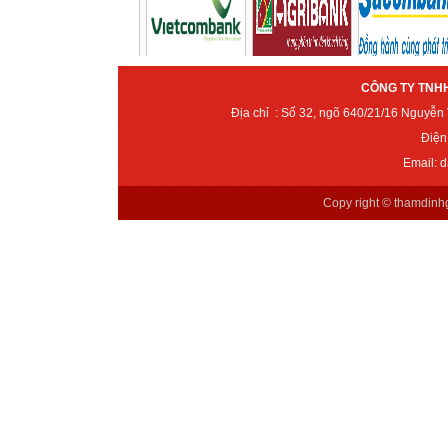
CÔNG TY TNHH
Địa chỉ : Số 32, ngõ 640/21/16 Nguyễ
Điện
Email: 
Copy right ©
thamdinh