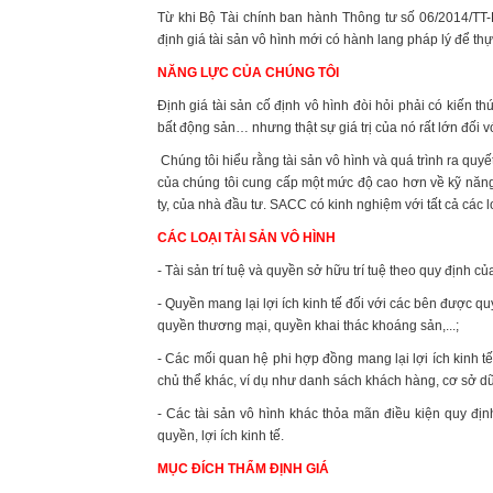
Từ khi Bộ Tài chính ban hành Thông tư số 06/2014/TT-
định giá tài sản vô hình mới có hành lang pháp lý để thự
NĂNG LỰC CỦA CHÚNG TÔI
Định giá tài sản cố định vô hình đòi hỏi phải có kiến t
bất động sản… nhưng thật sự giá trị của nó rất lớn đối v
Chúng tôi hiểu rằng tài sản vô hình và quá trình ra quy
của chúng tôi cung cấp một mức độ cao hơn về kỹ năng
ty, của nhà đầu tư. SACC có kinh nghiệm với tất cả các lo
CÁC LOẠI TÀI SẢN VÔ HÌNH
- Tài sản trí tuệ và quyền sở hữu trí tuệ theo quy định củ
- Quyền mang lại lợi ích kinh tế đối với các bên được q
quyền thương mại, quyền khai thác khoáng sản,...;
- Các mối quan hệ phi hợp đồng mang lại lợi ích kinh 
chủ thể khác, ví dụ như danh sách khách hàng, cơ sở dữ l
- Các tài sản vô hình khác thỏa mãn điều kiện quy định
quyền, lợi ích kinh tế.
MỤC ĐÍCH THẨM ĐỊNH GIÁ