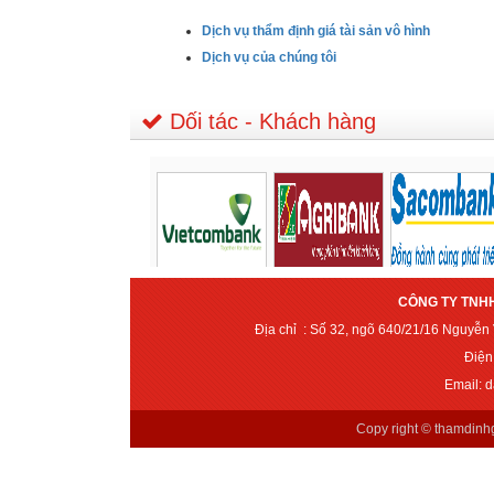
Dịch vụ thẩm định giá tài sản vô hình
Dịch vụ của chúng tôi
Dối tác - Khách hàng
CÔNG TY TNHH
Địa chỉ : Số 32, ngõ 640/21/16 Nguyễ
Điện
Email: 
Copy right ©
thamdinh